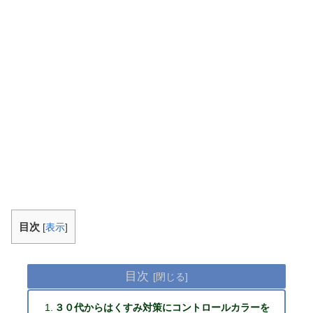
目次
[
表示
]
目次
３０代からはくすみ対策にコントロールカラーを