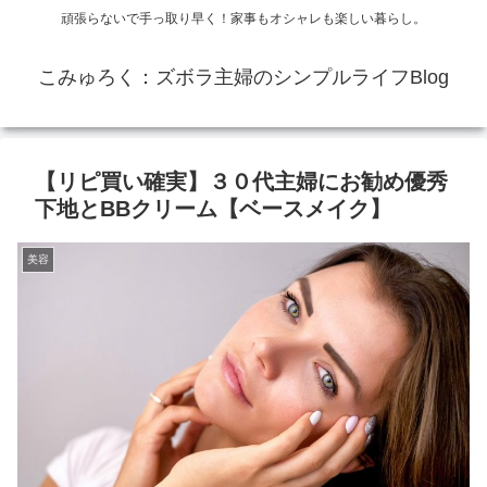
頑張らないで手っ取り早く！家事もオシャレも楽しい暮らし。
こみゅろく：ズボラ主婦のシンプルライフBlog
【リピ買い確実】３０代主婦にお勧め優秀
下地とBBクリーム【ベースメイク】
美容