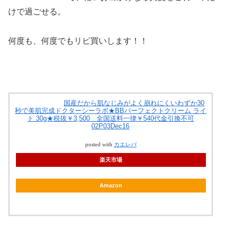
けで過ごせる。
何度も、何度でもリピ買いします！！
国産だから肌なじみがよく崩れにくいわずか30
秒で美肌完成ドクターシーラボ★BBパーフェクトクリーム ライ
ト 30g★税抜￥3,500 全国送料一律￥540代金引換不可
02P03Dec16
posted with
カエレバ
楽天市場
Amazon