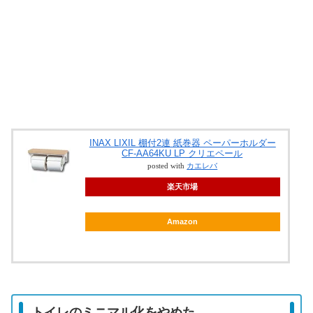
INAX LIXIL 棚付2連 紙巻器 ペーパーホルダー
CF-AA64KU LP クリエペール
posted with
カエレバ
楽天市場
Amazon
トイレのミニマル化をやめた。