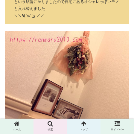
という結論に至りましたので自宅にあるオシャレっぽいモノ
と入れ替えました
＼＼٩( ‘ω’ )و ／／
ホーム
検索
トップ
サイドバー