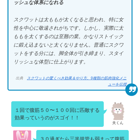
ッシュな体系になれる
スクワットは太ももが太くなると思われ、特に女
性を中心に敬遠されがちです。しかし、実際に太
ももを太くするのは至難の業。かなりストイック
に鍛え込まないと太くなりません。普通にスクワ
ットをする分には、脚全体が引き締まり、スタイ
リッシュな体型に仕上がります。
出典
スクワットの驚くべき効果＆やり方。9種類の筋肉強化メニ
ューを伝授
１回で腹筋５０〜１００回に匹敵する
効果っていうのがスゴイ！！
夫くん
３０過ぎたら三半規管も弱まって腹筋