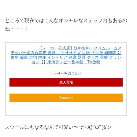
ところで現在ではこんなオシャレなステップ台もあるの
ね・・・！
【メーカー公式店】送料無料！スリムルームス
テッパー踏み台昇降 運動 エクササイズ 足腰 下半身 短時間 効
果的 簡単 自宅 内側 インテリア 健康 器具 グッズ 骨盤 クッシ
ョン【】東海テレビ一番本舗 TV放映
posted with
カエレバ
楽天市場
Amazon
スツールにもなるなんて可愛い〜･:*+.\(( °ω° ))/.:+