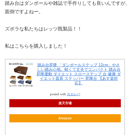
踏み台はダンボールや雑誌で手作りしても良いんですが、
面倒ですよねー。
ズボラな私たちはレッツ既製品！！
私はこちらを購入しました！
踏み台昇降 「ダンボールステップ 12cm」やさ
しい踏み心地。軽くて丈夫でコンパクト 踏み台
昇降運動 ダイエット スローステップ 台 健康 ダ
イエット器具 ステッパー 昇降台 【あす楽対
応】
posted with
カエレバ
楽天市場
Amazon