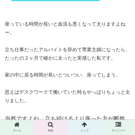
座っている時間が長いと血流も悪くなって太りますよね
ー。
立ち仕事だったアルバイトを辞めて専業主婦になったら、
たったの２ヶ月で確かに太ったと実感した私です。
家の中に居る時間が長いとついつい、座ってしまう。
思えばデスクワークで働いていた時もやっぱりちょっと太
りました。
当然ですよね、立ち続けるより座った方が断然
楽なんだから。
ホーム
検索
トップ
サイドバー