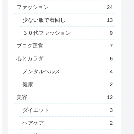
ファッション
24
少ない服で着回し
13
３０代ファッション
9
ブログ運営
7
心とカラダ
6
メンタルヘルス
4
健康
2
美容
12
ダイエット
3
ヘアケア
2