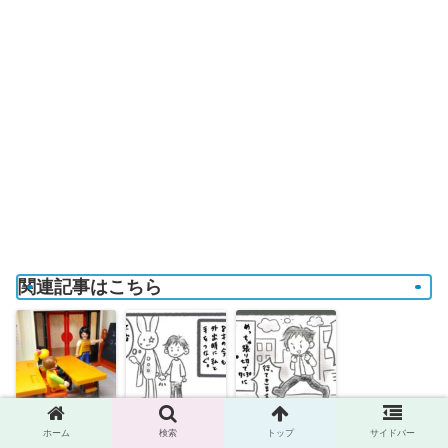
関連記事はこちら
【軽度発達障
発達障害男子の
【普通学級】
ホーム
検索
トップ
サイドバー
害】普通学級？
日常マンガ
ASD・ADHD男