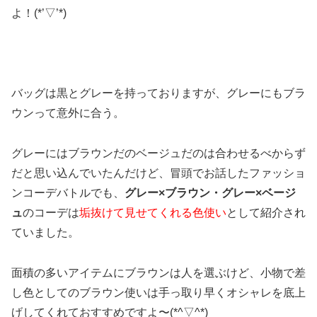
よ！(*’▽’*)
バッグは黒とグレーを持っておりますが、グレーにもブラ
ウンって意外に合う。
グレーにはブラウンだのベージュだのは合わせるべからず
だと思い込んでいたんだけど、冒頭でお話したファッショ
ンコーデバトルでも、
グレー×ブラウン・グレー×ベージ
ュ
のコーデは
垢抜けて見せてくれる色使い
として紹介され
ていました。
面積の多いアイテムにブラウンは人を選ぶけど、小物で差
し色としてのブラウン使いは手っ取り早くオシャレを底上
げしてくれておすすめですよ〜(*^▽^*)