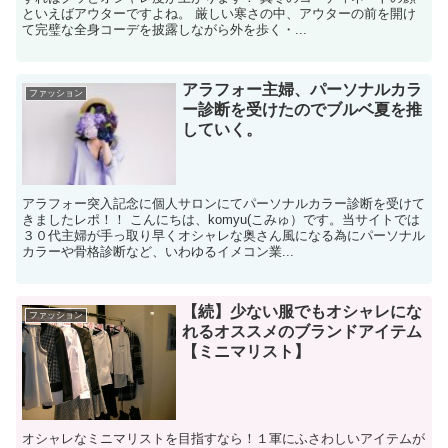
といえばアウターですよね。 厳しい寒さの中、アウターの前を開け
て完璧な全身コーデを披露しながら外を歩く・...
アラフォー主婦、パーソナルカラ
ファッション
ー診断を受けたのでブルベ夏を推
していく。
アラフォー突入記念に個人サロンにてパーソナルカラー診断を受けて
きましたレポ！！ こんにちは、komyu(こみゅ）です。当サイトでは
３０代主婦が手っ取り早くオシャレな奥さん風になる為にパーソナル
カラーや骨格診断など、いわゆるイメコン業...
【続】少ない服でもオシャレにな
ファッション
れるオススメのブランドアイテム
【ミニマリスト】
オシャレなミニマリストを目指すなら！１軍にふさわしいアイテムが