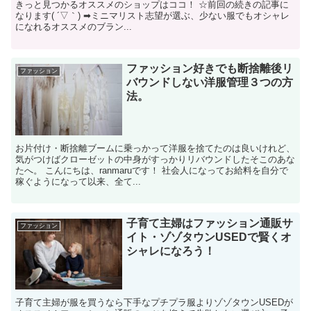
きっと見つかるオススメのショップはココ！ ☆前回の続きの記事に
なります( ´▽｀) ➡︎ミニマリスト志望が選ぶ、少ない服でもオシャレ
になれるオススメのブラン...
ファッション好きでも断捨離後リ
ファッション
バウンドしない洋服管理３つの方
法。
お片付け・断捨離ブームに乗っかって洋服を捨てたのは良いけれど、
気がつけばクローゼットの中身がすっかりリバウンドしたそこのあな
たへ。 こんにちは、ranmaruです！ 社会人になってお給料を自分で
稼ぐようになって以来、全て...
子育て主婦はファッション通販サ
ファッション
イト・ゾゾタウンUSEDで賢くオ
シャレになろう！
子育て主婦が服を買うなら下手なプチプラ服よりゾゾタウンUSEDが