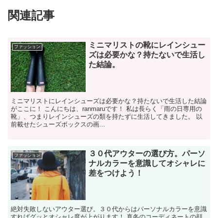
関連記事
ミニマリストの靴にレインシュー
ファッション
ズは必要かな？持たないで生活し
た結論。
ミニマリストにレインシューズは必要かな？持たないで生活した結論
がここに！ こんにちは、ranmaruです！ 私は長らく「雨の日専用の
靴」、つまりレインシューズの類を持たずに生活してきました。 以
前載せたシューズボックスの画...
３０代アウターの選び方。パーソ
ファッション
ナルカラーを意識してオシャレに
差をつけよう！
絶対失敗しないアウター選び。３０代からはパーソナルカラーを意識
すればグッとオシャレ度が上がります！ 真冬のコーディネートの顔