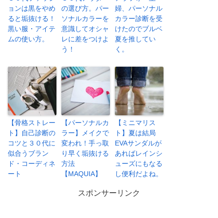
ョンは黒をやめ
の選び方。パー
婦、パーソナル
ると垢抜ける！
ソナルカラーを
カラー診断を受
黒い服・アイテ
意識してオシャ
けたのでブルベ
ムの使い方。
レに差をつけよ
夏を推してい
う！
く。
【骨格ストレー
【パーソナルカ
【ミニマリス
ト】自己診断の
ラー】メイクで
ト】夏は結局
コツと３０代に
変われ！手っ取
EVAサンダルが
似合うブラン
り早く垢抜ける
あればレインシ
ド・コーディネ
方法
ューズにもなる
ート
【MAQUIA】
し便利だよね。
スポンサーリンク