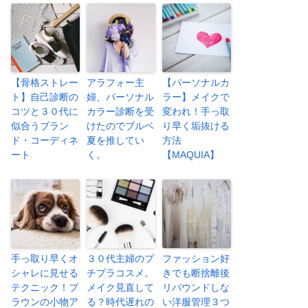
【骨格ストレー
アラフォー主
【パーソナルカ
ト】自己診断の
婦、パーソナル
ラー】メイクで
コツと３０代に
カラー診断を受
変われ！手っ取
似合うブラン
けたのでブルベ
り早く垢抜ける
ド・コーディネ
夏を推してい
方法
ート
く。
【MAQUIA】
手っ取り早くオ
３０代主婦のプ
ファッション好
シャレに見せる
チプラコスメ。
きでも断捨離後
テクニック！ブ
メイク見直して
リバウンドしな
ラウンの小物ア
る？時代遅れの
い洋服管理３つ