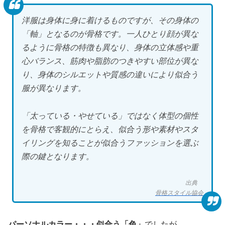
洋服は身体に身に着けるものですが、その身体の
「軸」となるのが骨格です。一人ひとり顔が異な
るように骨格の特徴も異なり、身体の立体感や重
心バランス、筋肉や脂肪のつきやすい部位が異な
り、身体のシルエットや質感の違いにより似合う
服が異なります。
「太っている・やせている」ではなく体型の個性
を骨格で客観的にとらえ、似合う形や素材やスタ
イリングを知ることが似合うファッションを選ぶ
際の鍵となります。
出典
骨格スタイル協会
パーソナルカラー・・・似合う「色」
でしたが