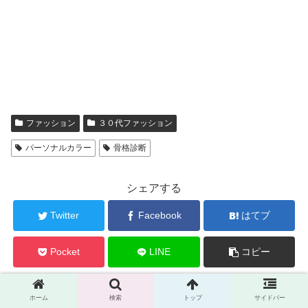
ファッション
３０代ファッション
パーソナルカラー
骨格診断
シェアする
Twitter
Facebook
はてブ
Pocket
LINE
コピー
komyuをフォローする
ホーム
検索
トップ
サイドバー