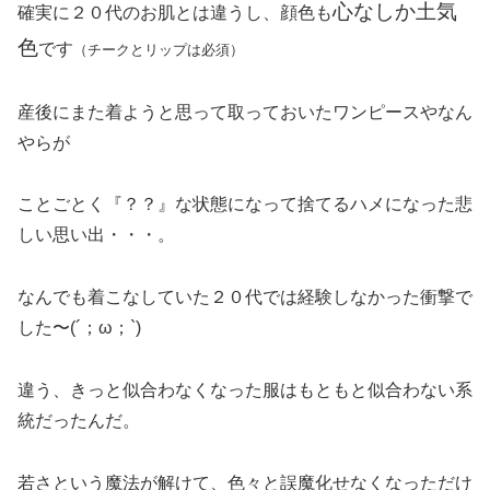
心なしか土気
確実に２０代のお肌とは違うし、顔色も
色
です
（チークとリップは必須）
産後にまた着ようと思って取っておいたワンピースやなん
やらが
ことごとく『？？』な状態になって捨てるハメになった悲
しい思い出・・・。
なんでも着こなしていた２０代では経験しなかった衝撃で
した〜(´；ω；`)
違う、きっと似合わなくなった服はもともと似合わない系
統だったんだ。
若さという魔法が解けて、色々と誤魔化せなくなっただけ