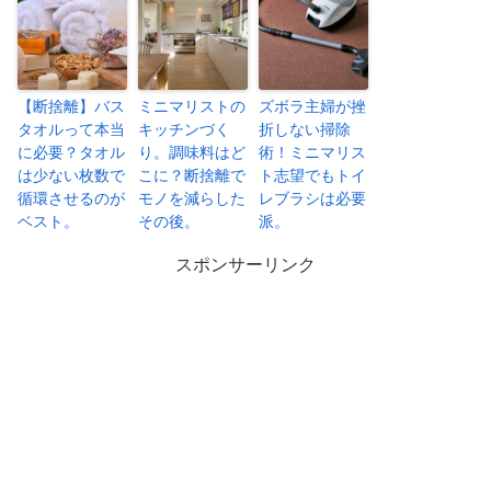
【断捨離】バス
ミニマリストの
ズボラ主婦が挫
タオルって本当
キッチンづく
折しない掃除
に必要？タオル
り。調味料はど
術！ミニマリス
は少ない枚数で
こに？断捨離で
ト志望でもトイ
循環させるのが
モノを減らした
レブラシは必要
ベスト。
その後。
派。
スポンサーリンク