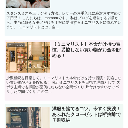
スタンスミスを正しく洗う方法。レザーのお手入れに絶対おすすめケ
ア用品！ こんにちは、ranmaruです。 私はブログを運営する以前か
ら、本当に好きなモノだけを丁寧に愛用するミニマリストに憧れてい
ます。 ミニマリストとは、自...
【ミニマリスト】本命だけ持つ習
ファッション
慣。妥協しない買い物がお金を貯
める！
少数精鋭を目指して。ミニマリストの本命だけを持つ習慣・妥協しな
い買い物がお金を貯める！ 私がミニマリストを目指す理由として ズ
ボラ主婦でも掃除が面倒にならない空間づくり 片付けやすいサッパ
リした空間づくり この二...
洋服を捨てるコツ。今すぐ実践！
シンプルライフ
あふれたクローゼットは断捨離で
７割収納