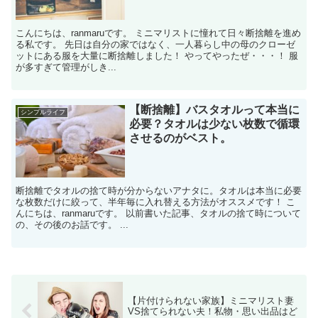
こんにちは、ranmaruです。 ミニマリストに憧れて日々断捨離を進め
る私です。 先日は自分の家ではなく、一人暮らし中の母のクローゼ
ットにある服を大量に断捨離しました！ やってやったぜ・・・！ 服
が多すぎて管理がしき...
【断捨離】バスタオルって本当に
シンプルライフ
必要？タオルは少ない枚数で循環
させるのがベスト。
断捨離でタオルの捨て時が分からないアナタに。タオルは本当に必要
な枚数だけに絞って、半年毎に入れ替える方法がオススメです！ こ
んにちは、ranmaruです。 以前書いた記事、タオルの捨て時について
の、その後のお話です。 ...
【片付けられない家族】ミニマリスト妻
VS捨てられない夫！私物・思い出品はど