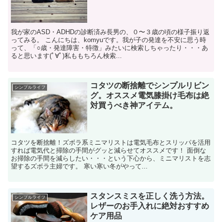
我が家のASD・ADHDの診断済み長男の、０〜３歳の頃の様子振り返
ってみる。 こんにちは、komyuです。我が子の発達を不安に思う時
って、「○歳・発達障害・特徴」みたいに検索しちゃったり・・・あ
ると思います(ﾟ∀ﾟ)私ももちろん検索...
コタツの断捨離でシンプルリビン
シンプルライフ
グ。オススメ電気膝掛け毛布は絶
対買うべき神アイテム。
コタツを断捨離！ズボラ系ミニマリストは電気毛布とスリッパを活用
すれば電気代と掃除の手間がグッと減らせてオススメです！ 面倒な
お掃除の手間を減らしたい・・・という下心から、ミニマリストを志
望するズボラ主婦です。 寒い寒い冬がやって...
スタンスミスを正しく洗う方法。
シンプルライフ
レザーのお手入れに絶対おすすめ
ケア用品