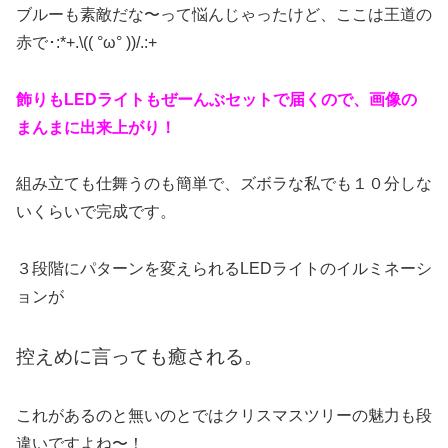
ブルーも素敵だな〜って悩んじゃったけど、ここは王道の
赤で･:*+.\(( °ω° ))/.:+
飾りもLEDライトもぜーんぶセットで届くので、画像の
まんまに出来上がり！
組み立ても仕舞うのも簡単で、ズボラな私でも１０分しな
いくらいで完成です。
３段階にパターンを変えられるLEDライトのイルミネーシ
ョンが
控えめに言っても癒される。
これがあるのと無いのとではクリスマスツリーの魅力も段
違いですよね〜！