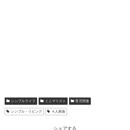
シンプルライフ
ミニマリスト
育児関連
シンプル・リビング
４人家族
シェアする